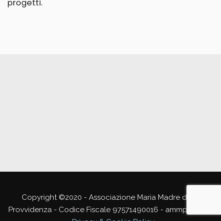
progetti.
Copyright ©2020 - Associazione Maria Madre della
Provvidenza - Codice Fiscale 97571490016 - ammp@pec.it