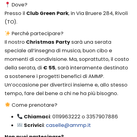
Dove?
Presso il
Club Green Park
, in Via Bruere 284, Rivoli
(TO).
Perché partecipare?
Il nostro
Christmas Party
sarà una serata
speciale all’insegna di musica, buon cibo e
momenti di condivisione. Ma, soprattutto, il costo
della serata, di
€ 55
, sarà interamente destinato
a sostenere i progetti benefici di AMMP.
Un’occasione per divertirci insieme e, allo stesso
tempo, fare del bene a chi ne ha più bisogno.
Come prenotare?
Chiamaci
: 0119963222 o 3357907886
Scrivici
:
caselle@ammp.it
Non puoi partecipare?