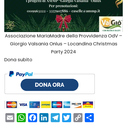
Associazione MariaMadre della Provvidenza OdV –
Giorgio Valsania Onlus – Locandina Christmas
Party 2024
Dona subito
Email
WhatsApp
Facebook
LinkedIn
Telegram
Twitter
Copy
Condivi
Link