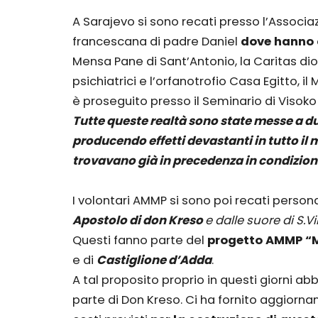
A Sarajevo si sono recati presso l’Associ
francescana di padre Daniel
dove hanno 
Mensa Pane di Sant’Antonio, la Caritas dioc
psichiatrici e l’orfanotrofio Casa Egitto, il
è proseguito presso il Seminario di Visoko 
Tutte queste realtà sono state messe a d
producendo effetti devastanti in tutto il
trovavano già in precedenza in condizioni d
I volontari AMMP si sono poi recati perso
Apostolo di don Kreso
e dalle suore di S.V
Questi fanno parte del
progetto AMMP “M
e di
Castiglione d’Adda
.
A tal proposito proprio in questi giorni a
parte di Don Kreso. Ci ha fornito aggiornam