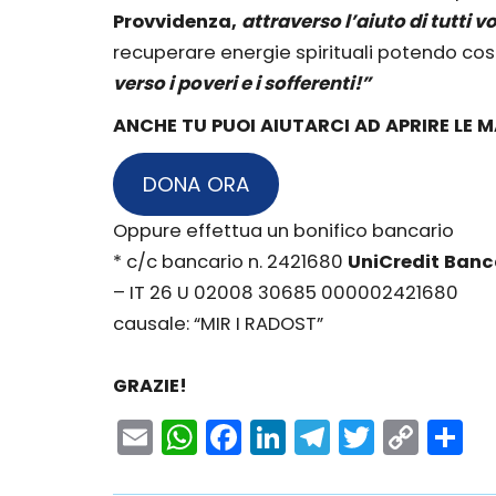
Provvidenza,
attraverso l’aiuto di tutti vo
recuperare energie spirituali potendo cos
verso i poveri e i sofferenti!”
ANCHE TU PUOI AIUTARCI AD APRIRE LE M
DONA ORA
Oppure effettua un bonifico bancario
* c/c bancario n. 2421680
UniCredit Ban
– IT 26 U 02008 30685 000002421680
causale: “MIR I RADOST”
GRAZIE!
Email
WhatsApp
Facebook
LinkedIn
Telegram
Twitter
Cop
C
Link