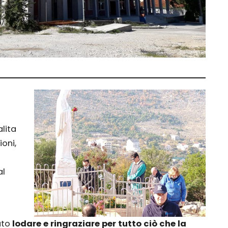
lita
ioni,
al
uto
lodare e ringraziare per tutto ciò che la