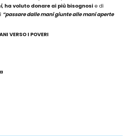
i
, ha voluto donare ai più bisognosi
e di
ì
“passare dalle mani giunte alle mani aperte
ANI VERSO I POVERI
ca
y
ondividi