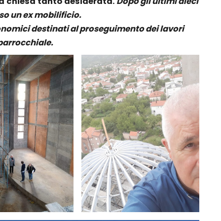
ta chiesa tanto desiderata.
Dopo gli ultimi dieci
so un ex mobilificio.
conomici destinati al proseguimento dei lavori
 parrocchiale.