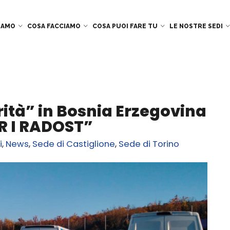
SIAMO
COSA FACCIAMO
COSA PUOI FARE TU
LE NOSTRE SEDI
rità” in Bosnia Erzegovina
R I RADOST”
i
,
News
,
Sede di Castiglione
,
Sede di Torino