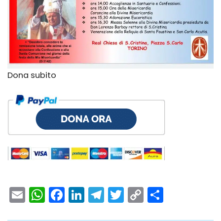
Dona subito
Email
WhatsApp
Facebook
LinkedIn
Telegram
Twitter
Copy
Condivi
Link