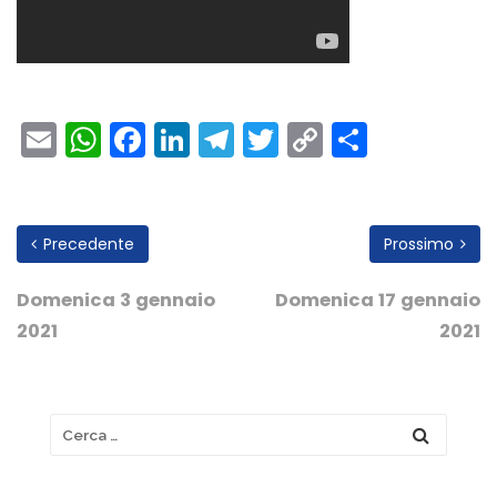
Email
WhatsApp
Facebook
LinkedIn
Telegram
Twitter
Copy
Condivi
Link
Precedente
Prossimo
Domenica 3 gennaio
Domenica 17 gennaio
2021
2021