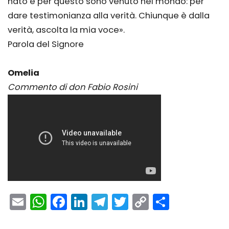
nato e per questo sono venuto nel mondo: per
dare testimonianza alla verità. Chiunque è dalla
verità, ascolta la mia voce».
Parola del Signore
Omelia
Commento di don Fabio Rosini
Email
WhatsApp
Facebook
LinkedIn
Telegram
Twitter
Copy
Condivi
Link