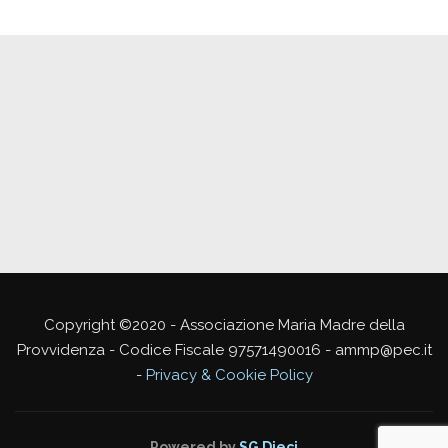
Copyright ©2020 - Associazione Maria Madre della
Provvidenza - Codice Fiscale 97571490016 - ammp@pec.it
-
Privacy & Cookie Policy
Powered by
SG Dieci