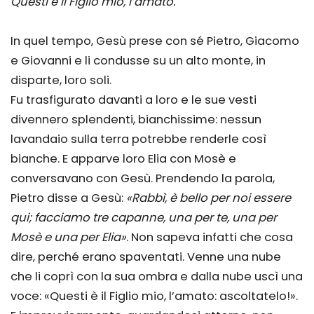
Questi è il Figlio mio, l’amato.
In quel tempo, Gesù prese con sé Pietro, Giacomo
e Giovanni e li condusse su un alto monte, in
disparte, loro soli.
Fu trasfigurato davanti a loro e le sue vesti
divennero splendenti, bianchissime: nessun
lavandaio sulla terra potrebbe renderle così
bianche. E apparve loro Elia con Mosè e
conversavano con Gesù. Prendendo la parola,
Pietro disse a Gesù:
«Rabbì, è bello per noi essere
qui; facciamo tre capanne, una per te, una per
Mosè e una per Elia»
. Non sapeva infatti che cosa
dire, perché erano spaventati. Venne una nube
che li coprì con la sua ombra e dalla nube uscì una
voce: «Questi è il Figlio mio, l’amato: ascoltatelo!».