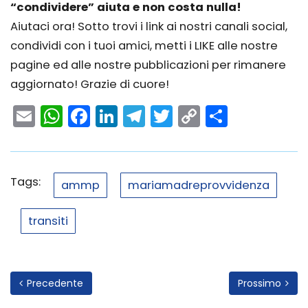
“condividere” aiuta e non costa nulla!
Aiutaci ora! Sotto trovi i link ai nostri canali social,
condividi con i tuoi amici, metti i LIKE alle nostre
pagine ed alle nostre pubblicazioni per rimanere
aggiornato! Grazie di cuore!
Email
WhatsApp
Facebook
LinkedIn
Telegram
Twitter
Copy
Condivi
Link
Tags:
ammp
mariamadreprovvidenza
transiti
Precedente
Prossimo