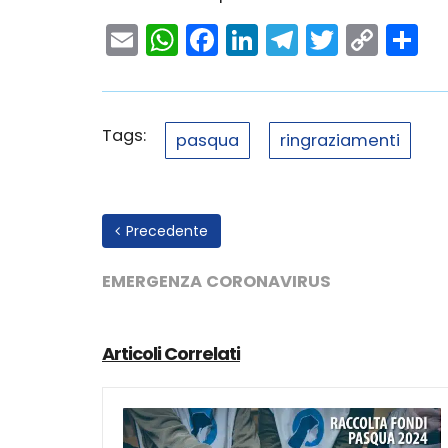
Email
WhatsApp
Facebook
LinkedIn
Telegram
Twitter
Cop
C
Link
Tags:
pasqua
ringraziamenti
Precedente
EMERGENZA CORONAVIRUS
Articoli Correlati