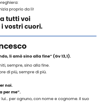
reghiera:
izia proprio da lì!
a tutti voi
 vostri cuori.
ancesco
, li amò sino alla fine” (Gv 13,1).
i, sempre, sino alla fine.
re di più, sempre di più.
er noi.
ta per me”.
er lui… per ognuno, con nome e cognome. Il suo