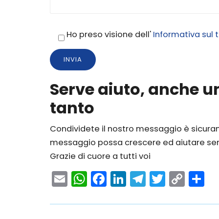
Ho preso visione dell'
Informativa sul 
Serve aiuto, anche un
tanto
Condividete il nostro messaggio è sicura
messaggio possa crescere ed aiutare semp
Grazie di cuore a tutti voi
Email
WhatsApp
Facebook
LinkedIn
Telegram
Twitter
Cop
C
Link