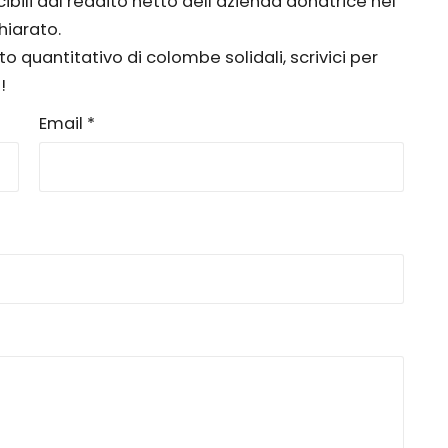
cibili dal reddito netto dell’azienda donatrice nel
hiarato.
o quantitativo di colombe solidali, scrivici per
!
Email *