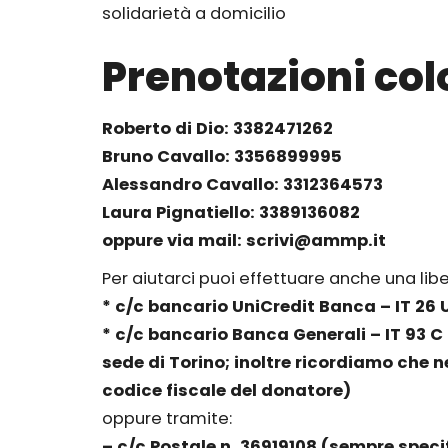
solidarietà a domicilio
Prenotazioni co
Roberto di Dio: 3382471262
Bruno Cavallo: 3356899995
Alessandro Cavallo: 3312364573
Laura Pignatiello: 3389136082
oppure via mail: scrivi@ammp.it
Per aiutarci puoi effettuare anche una lib
* c/c bancario UniCredit Banca – IT 2
* c/c bancario Banca Generali – IT 93
sede di Torino; inoltre ricordiamo che ne
codice fiscale del donatore)
oppure tramite:
– c/c Postale n. 36919108 (sempre spec