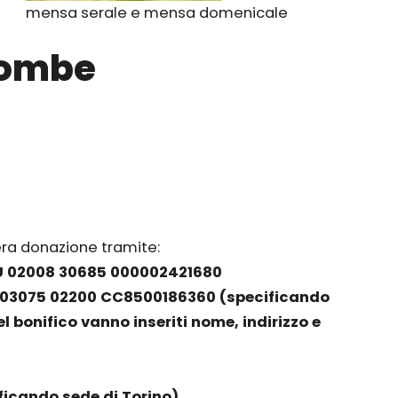
mensa serale e mensa domenicale
lombe
era donazione tramite:
6 U 02008 30685 000002421680
 C 03075 02200 CC8500186360
(specificando
l bonifico vanno inseriti nome, indirizzo e
ificando sede di Torino)