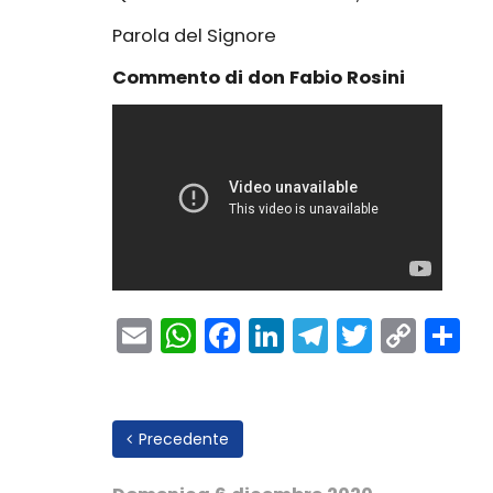
Parola del Signore
Commento di don Fabio Rosini
Email
WhatsApp
Facebook
LinkedIn
Telegram
Twitter
Cop
C
Link
Precedente