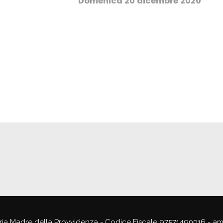
Domenica 20 dicembre 2020
ria Madre della Provvidenza - Codice Fiscale 97571490016 - a