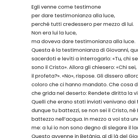
Egli venne come testimone
per dare testimonianza alla luce,
perché tutti credessero per mezzo di lui.
Non era lui la luce,
ma doveva dare testimonianza alla luce.
Questa è la testimonianza di Giovanni, q
sacerdoti e levìti a interrogarlo: «Tu, chi 
sono il Cristo». Allora gli chiesero: «Chi sei
il profeta?». «No», rispose. Gli dissero al
coloro che ci hanno mandato. Che cosa dic
che grida nel deserto: Rendete diritta la vi
Quelli che erano stati inviati venivano dai f
dunque tu battezzi, se non sei il Cristo, né E
battezzo nell’acqua. In mezzo a voi sta u
me: a lui io non sono degno di slegare il l
Questo avvenne in Betània, al di là del G