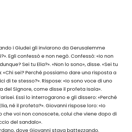
uando i Giudei gli inviarono da Gerusalemme
sei?». Egli confessò e non negò. Confessò: «Io non
, dunque? Sei tu Elia?». «Non lo sono», disse. «Sei tu
lora: «Chi sei? Perché possiamo dare una risposta a
i di te stesso?». Rispose: «Io sono voce di uno
a del Signore, come disse il profeta Isaìa».
arisei. Essi lo interrogarono e gli dissero: «Perché
lia, né il profeta?». Giovanni rispose loro: «Io
no che voi non conoscete, colui che viene dopo di
accio del sandalo».
iordano, dove Giovanni stava battezzando.