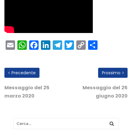
Email
WhatsApp
Facebook
LinkedIn
Telegram
Twitter
Copy
Condivi
Link
Precedente
Prossimo
Messaggio del 25
Messaggio del 25
marzo 2020
giugno 2020