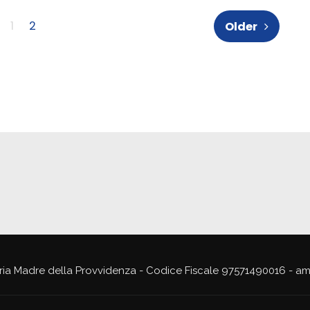
1
2
Older
ria Madre della Provvidenza - Codice Fiscale 97571490016 - a