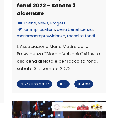
fondi 2022 – Sabato 3
dicembre
Eventi
,
News
,
Progetti
ammp
,
auxilium
,
cena beneficenza
,
mariamadreprovvidenza
,
raccolta fondi
L’Associazione Maria Madre della
Provvidenza “Giorgio Valsania“ vi invita
alla cena di Natale per raccolta fondi,
sabato 3 dicembre 2022.…
27 Ottobre 2022
0
4253