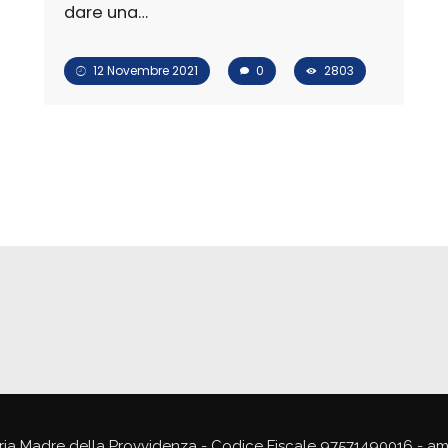
dare una…
12 Novembre 2021
0
2803
ria Madre della Provvidenza - Codice Fiscale 97571490016 - a