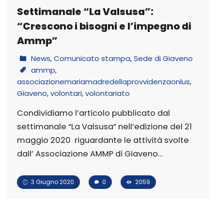
Settimanale “La Valsusa”:
“Crescono i bisogni e l’impegno di
Ammp”
News
,
Comunicato stampa
,
Sede di Giaveno
ammp
,
associazionemariamadredellaprovvidenzaonlus
,
Giaveno
,
volontari
,
volontariato
Condividiamo l’articolo pubblicato dal
settimanale “La Valsusa” nell’edizione del 21
maggio 2020 riguardante le attività svolte
dall’ Associazione AMMP di Giaveno…
3 Giugno 2020
0
2059