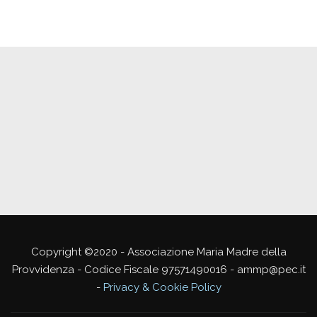
Copyright ©2020 - Associazione Maria Madre della
Provvidenza - Codice Fiscale 97571490016 - ammp@pec.it
-
Privacy & Cookie Policy