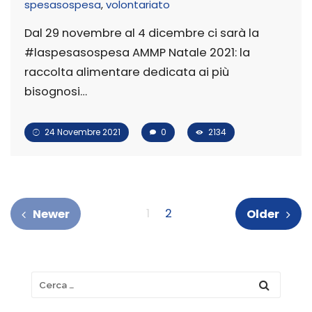
spesasospesa
,
volontariato
Dal 29 novembre al 4 dicembre ci sarà la
#laspesasospesa AMMP Natale 2021: la
raccolta alimentare dedicata ai più
bisognosi…
24 Novembre 2021
0
2134
1
2
Newer
Older