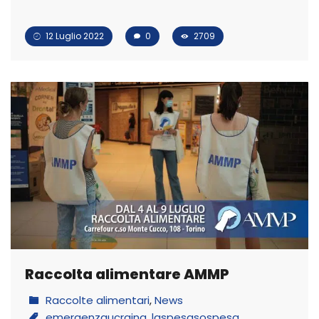
12 Luglio 2022
0
2709
Raccolta alimentare AMMP
Raccolte alimentari
,
News
emergenzaucraina
,
laspesasospesa
,