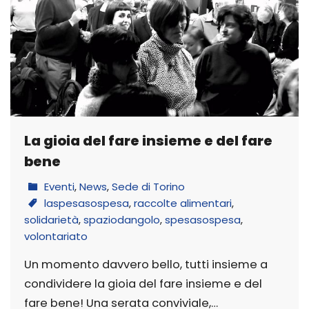
La gioia del fare insieme e del fare
bene
Eventi
,
News
,
Sede di Torino
laspesasospesa
,
raccolte alimentari
,
solidarietà
,
spaziodangolo
,
spesasospesa
,
volontariato
Un momento davvero bello, tutti insieme a
condividere la gioia del fare insieme e del
fare bene! Una serata conviviale,…