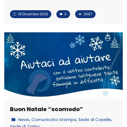
19 Dicembre 2023
0
3697
Buon Natale “scomodo”
News
,
Comunicato stampa
,
Sede di Caselle
,
Sede di Torino