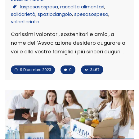
laspesasospesa
,
raccolte alimentari
,
solidarietà
,
spaziodangolo
,
spesasospesa
,
volontariato
Carissimi volontari, sostenitori e amici, a
nome dell’Associazione desidero augurare a
voi e alle vostre famiglie i più sinceri auguri…
9 Dicembre 2023
0
3467