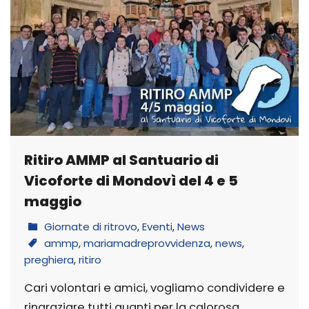
Ritiro AMMP al Santuario di
Vicoforte di Mondovì del 4 e 5
maggio
Giornate di ritrovo
,
Eventi
,
News
ammp
,
mariamadreprovvidenza
,
news
,
preghiera
,
ritiro
Cari volontari e amici, vogliamo condividere e
ringraziare tutti quanti per la calorosa