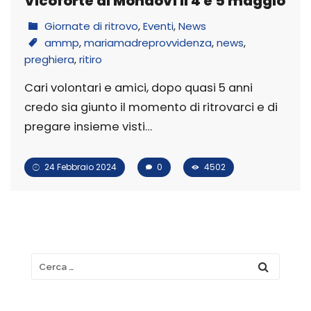
Vicoforte di Mondovì il 4 e 5 maggio
Giornate di ritrovo
,
Eventi
,
News
ammp
,
mariamadreprovvidenza
,
news
,
preghiera
,
ritiro
Cari volontari e amici, dopo quasi 5 anni
credo sia giunto il momento di ritrovarci e di
pregare insieme visti…
24 Febbraio 2024
0
4502