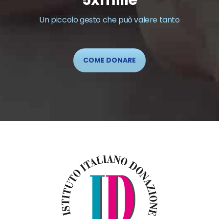
5xmille
Un piccolo gesto che può valere tanto
COME DONARE