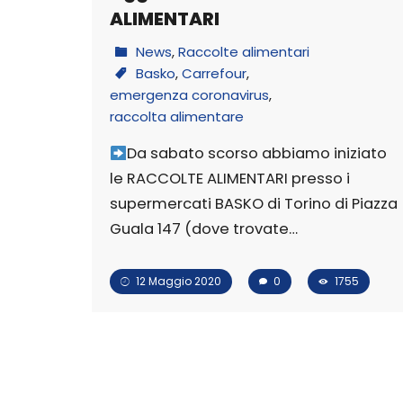
ALIMENTARI
News
,
Raccolte alimentari
Basko
,
Carrefour
,
emergenza coronavirus
,
raccolta alimentare
Da sabato scorso abbiamo iniziato
le RACCOLTE ALIMENTARI presso i
supermercati BASKO di Torino di Piazza
Guala 147 (dove trovate…
12 Maggio 2020
0
1755