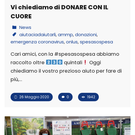
Vi chiediamo di DONARE CON IL
CUORE
News
aiutaciadaiutarli
,
ammp
,
donazioni
,
emergenza coronavirus
,
onlus
,
spesasospesa
Cari amici, con la #spesasospesa abbiamo
raccolto oltre
quintali
Oggi
chiediamo il vostro prezioso aiuto per fare di
più,…
26 Maggio 2020
0
1942