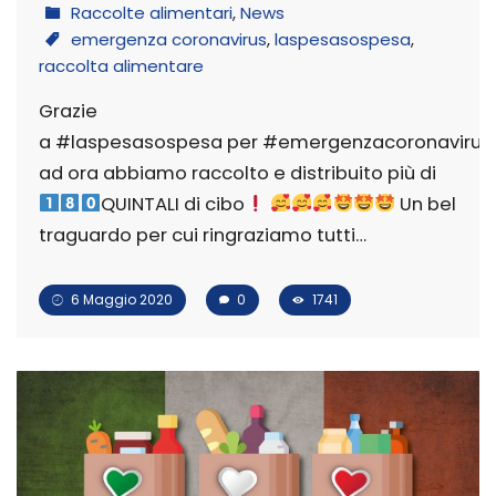
Raccolte alimentari
,
News
emergenza coronavirus
,
laspesasospesa
,
raccolta alimentare
Grazie
a #laspesasospesa per #emergenzacoronavirus 
ad ora abbiamo raccolto e distribuito più di
QUINTALI di cibo
Un bel
traguardo per cui ringraziamo tutti…
6 Maggio 2020
0
1741