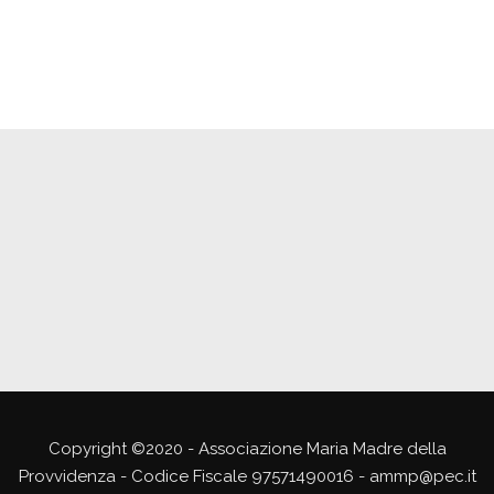
Copyright ©2020 - Associazione Maria Madre della
Provvidenza - Codice Fiscale 97571490016 - ammp@pec.it