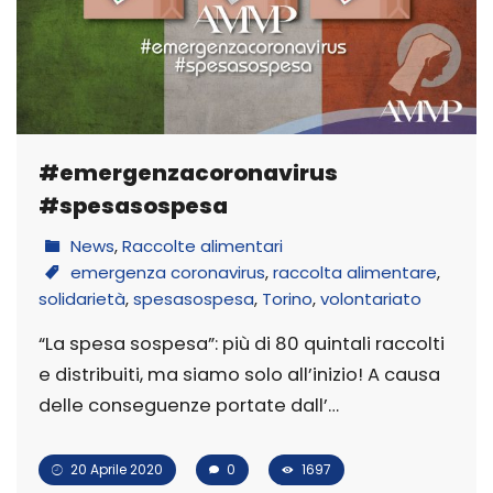
#emergenzacoronavirus
#spesasospesa
News
,
Raccolte alimentari
emergenza coronavirus
,
raccolta alimentare
,
solidarietà
,
spesasospesa
,
Torino
,
volontariato
“La spesa sospesa”: più di 80 quintali raccolti
e distribuiti, ma siamo solo all’inizio! A causa
delle conseguenze portate dall’…
20 Aprile 2020
0
1697