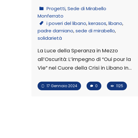
Progetti
,
Sede di Mirabello
Monferrato
i poveri del libano
,
kerasos
,
libano
,
padre damiano
,
sede di mirabello
,
solidarietà
La Luce della Speranza in Mezzo
all’Oscurità: L’impegno di “Oui pour la
Vie” nel Cuore della Crisi in Libano In…
17 Gennaio 2024
0
1125