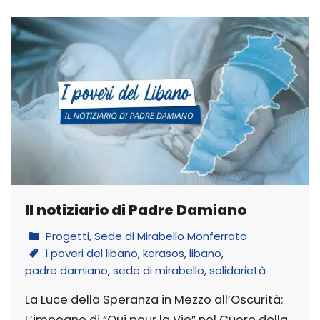
Il notiziario di Padre Damiano
Progetti
,
Sede di Mirabello Monferrato
i poveri del libano
,
kerasos
,
libano
,
padre damiano
,
sede di mirabello
,
solidarietà
La Luce della Speranza in Mezzo all’Oscurità:
L’impegno di “Oui pour la Vie” nel Cuore della